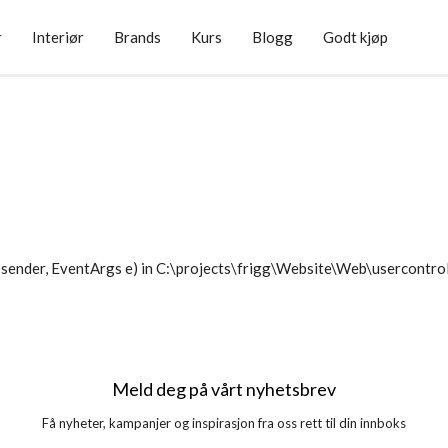
r
Interiør
Brands
Kurs
Blogg
Godt kjøp
sender, EventArgs e) in C:\projects\frigg\Website\Web\usercontr
Meld deg på vårt nyhetsbrev
Få nyheter, kampanjer og inspirasjon fra oss rett til din innboks