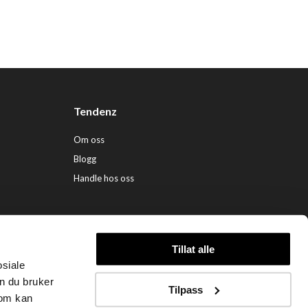
Tendenz
Om oss
Blogg
Handle hos oss
Tillat alle
osiale
ndenz Hårpleie AS (org. nr. 948 341 662) |
Nettbutikk levert av Kréatif
n du bruker
Tilpass
som kan