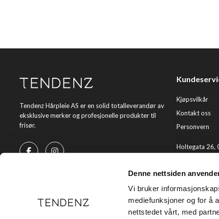
Kundeservi
Kjøpsvilkår
Tendenz Hårpleie AS er en solid totalleverandør av
Kontakt oss
eksklusive merker og profesjonelle produkter til
frisør.
Personvern
Holtegata 26,
Telefon: +47 2
Denne nettsiden anvende
E-post:
kundes
Vi bruker informasjonskapsl
mediefunksjoner og for å a
nettstedet vårt, med part