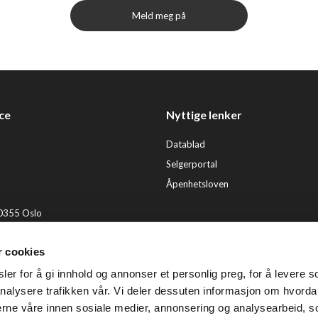
Meld meg på
ce
Nyttige lenker
Datablad
Selgerportal
Åpenhetsloven
 0355 Oslo
2 92 50 00
r cookies
ervice@tendenz.net
er for å gi innhold og annonser et personlig preg, for å levere s
© Te
nalysere trafikken vår. Vi deler dessuten informasjon om hvorda
nerne våre innen sosiale medier, annonsering og analysearbeid, 