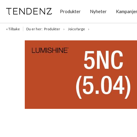
Produkter
Nyheter
Kampanje
« Tilbake
Du er her:
Produkter
Joico farge
Item
1
of
1