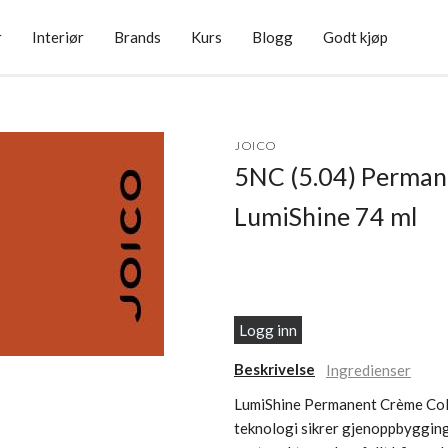
r
Interiør
Brands
Kurs
Blogg
Godt kjøp
JOICO
5NC (5.04) Perma
LumiShine 74 ml
Logg inn
Beskrivelse
Ingredienser
LumiShine Permanent Crème Color
teknologi sikrer gjenoppbygging