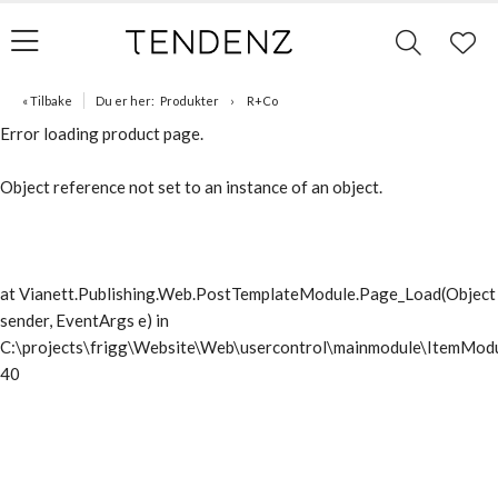
« Tilbake
Du er her:
Produkter
R+Co
Error loading product page.
Object reference not set to an instance of an object.
at Vianett.Publishing.Web.PostTemplateModule.Page_Load(Object
sender, EventArgs e) in
C:\projects\frigg\Website\Web\usercontrol\mainmodule\ItemModu
40