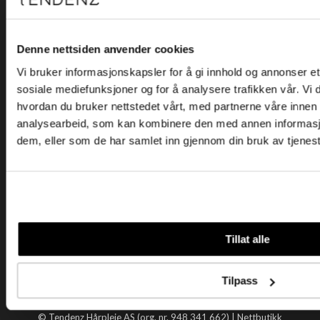
Kjøpsvilkår
Kontakt oss
Personvern
Denne nettsiden anvender cookies
Vi bruker informasjonskapsler for å gi innhold og annonser et 
Holtegata 26, 0355 Oslo
sosiale mediefunksjoner og for å analysere trafikken vår. Vi
Telefon: +47 22 92 50 00
hvordan du bruker nettstedet vårt, med partnerne våre innen
E-post:
kundeservice@tendenz.net
analysearbeid, som kan kombinere den med annen informasjon 
dem, eller som de har samlet inn gjennom din bruk av tjenes
Nyttige lenker
Datablad
Selgerportal
Åpenhetsloven
Tendenz
Tillat alle
Om oss
Blogg
Tilpass
Handle hos oss
© Tendenz Hårpleie AS (org. nr. 948 341 662) |
Nettbutikk