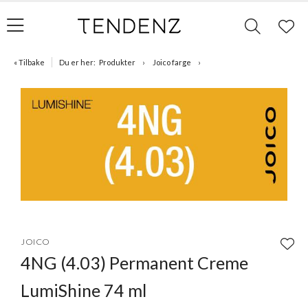
« Tilbake
Du er her:
Produkter
Joico farge
Item
1
JOICO
of
4NG (4.03) Permanent Creme
1
LumiShine 74 ml