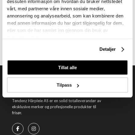
dessuten informasjon om hvordan du bruker nettstedet
vårt, med partnerne våre innen sosiale medier,
annonsering og analysearbeid, som kan kombinere den
Meld deg på vårt nyhetsbrev
med annen informasjon du har gjort tilgjengelig for dem,
Få nyheter, kampanjer og inspirasjon fra oss rett til din innboks
eller som de har samlet inn gjennom din bruk av
tjenestene deres.
Meld meg på
Detaljer
Tillat alle
Tilpass
Tendenz Hårpleie AS er en solid totalleverandør av
eksklusive merker og profesjonelle produkter til
frisør.