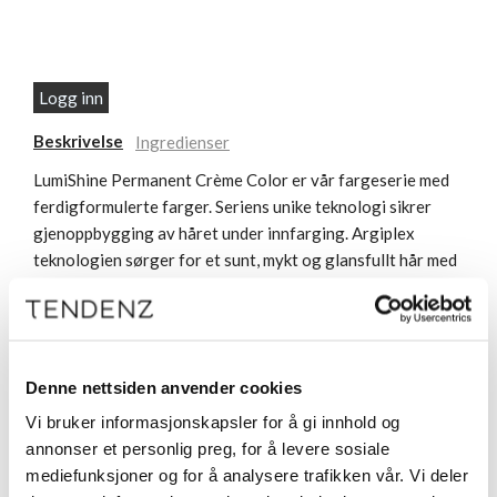
Logg inn
Beskrivelse
Ingredienser
LumiShine Permanent Crème Color er vår fargeserie med
ferdigformulerte farger. Seriens unike teknologi sikrer
gjenoppbygging av håret under innfarging. Argiplex
teknologien sørger for et sunt, mykt og glansfullt hår med
langvarige fargeresultater. Fargene sikrer 100%
gråhårsdekk. Fargene har lavt ammoniakkinnhold og de er
derfor behagelige å jobbe med.
Denne nettsiden anvender cookies
Vi bruker informasjonskapsler for å gi innhold og
annonser et personlig preg, for å levere sosiale
mediefunksjoner og for å analysere trafikken vår. Vi deler