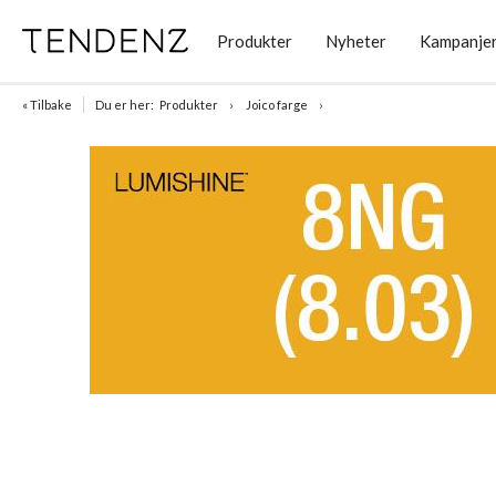
Produkter
Nyheter
Kampanje
« Tilbake
Du er her:
Produkter
Joico farge
Item
1
of
1