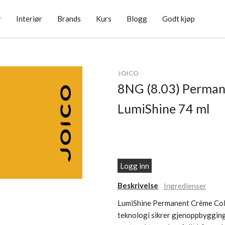
r
Interiør
Brands
Kurs
Blogg
Godt kjøp
JOICO
8NG (8.03) Perma
LumiShine 74 ml
Logg inn
Beskrivelse
Ingredienser
LumiShine Permanent Crème Color
teknologi sikrer gjenoppbygging