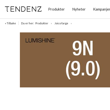
Produkter
Nyheter
Kampanje
« Tilbake
Du er her:
Produkter
Joico farge
Item
1
of
1