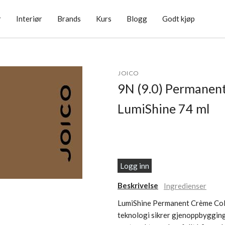
r
Interiør
Brands
Kurs
Blogg
Godt kjøp
JOICO
9N (9.0) Permanen
LumiShine 74 ml
Logg inn
Beskrivelse
Ingredienser
LumiShine Permanent Crème Color
teknologi sikrer gjenoppbygging