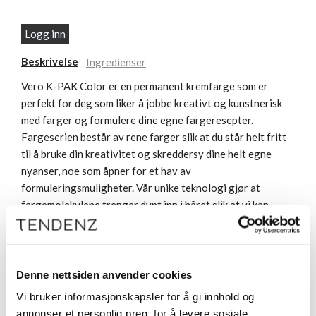
Logg inn
Beskrivelse
Ingredienser
Vero K-PAK Color er en permanent kremfarge som er
perfekt for deg som liker å jobbe kreativt og kunstnerisk
med farger og formulere dine egne fargeresepter.
Fargeserien består av rene farger slik at du står helt fritt
til å bruke din kreativitet og skreddersy dine helt egne
nyanser, noe som åpner for et hav av
formuleringsmuligheter. Vår unike teknologi gjør at
fargemolekylene trenger dypt inn i håret slik at vi kan
bruke så lite ammoniakk som mulig, samtidig som håret
gjenoppbygges under fargeprosessen. Resultatet blir
fantastiske farger helt utenom det vanlige med lang
levetid.
Denne nettsiden anvender cookies
Vi bruker informasjonskapsler for å gi innhold og
annonser et personlig preg, for å levere sosiale