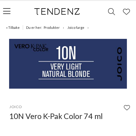
« Tilbake
Du er her:
Produkter
Joico farge
Item
1
JOICO
of
10N Vero K-Pak Color 74 ml
1