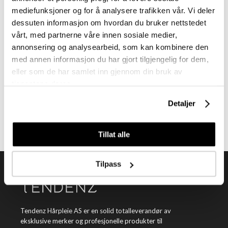
mediefunksjoner og for å analysere trafikken vår. Vi deler
dessuten informasjon om hvordan du bruker nettstedet
vårt, med partnerne våre innen sosiale medier,
annonsering og analysearbeid, som kan kombinere den
med annen informasjon du har gjort tilgjengelig for dem,
Meld deg på vårt nyhetsbrev
eller som de har samlet inn gjennom din bruk av
tjenestene deres.
Få nyheter, kampanjer og inspirasjon fra oss rett til din innboks
Detaljer
Meld meg på
Tillat alle
Tilpass
Tendenz Hårpleie AS er en solid totalleverandør av
eksklusive merker og profesjonelle produkter til