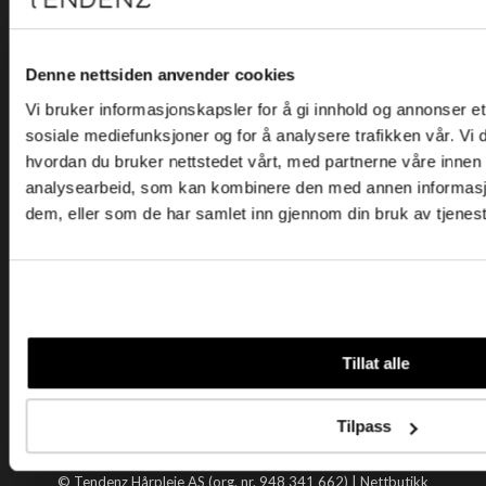
Kjøpsvilkår
Kontakt oss
Personvern
Denne nettsiden anvender cookies
Vi bruker informasjonskapsler for å gi innhold og annonser et 
Holtegata 26, 0355 Oslo
sosiale mediefunksjoner og for å analysere trafikken vår. Vi
Telefon: +47 22 92 50 00
hvordan du bruker nettstedet vårt, med partnerne våre innen
E-post:
kundeservice@tendenz.net
analysearbeid, som kan kombinere den med annen informasjon 
dem, eller som de har samlet inn gjennom din bruk av tjenes
Nyttige lenker
Datablad
Selgerportal
Åpenhetsloven
Tendenz
Tillat alle
Om oss
Blogg
Tilpass
Handle hos oss
© Tendenz Hårpleie AS (org. nr. 948 341 662) |
Nettbutikk