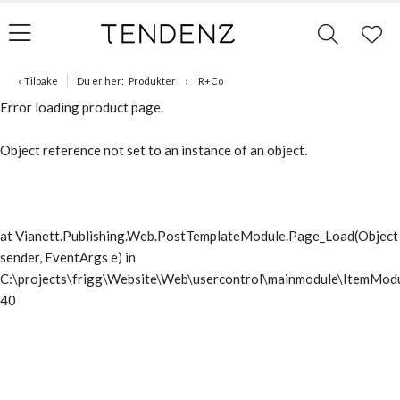
« Tilbake
Du er her:
Produkter
R+Co
Error loading product page.
Object reference not set to an instance of an object.
at Vianett.Publishing.Web.PostTemplateModule.Page_Load(Object
sender, EventArgs e) in
C:\projects\frigg\Website\Web\usercontrol\mainmodule\ItemModu
40