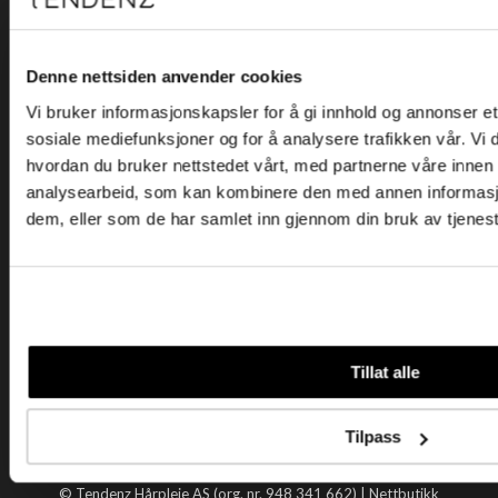
Kjøpsvilkår
Kontakt oss
Personvern
Denne nettsiden anvender cookies
Vi bruker informasjonskapsler for å gi innhold og annonser et 
Holtegata 26, 0355 Oslo
sosiale mediefunksjoner og for å analysere trafikken vår. Vi
Telefon: +47 22 92 50 00
hvordan du bruker nettstedet vårt, med partnerne våre innen
E-post:
kundeservice@tendenz.net
analysearbeid, som kan kombinere den med annen informasjon 
dem, eller som de har samlet inn gjennom din bruk av tjenes
Nyttige lenker
Datablad
Selgerportal
Åpenhetsloven
Tendenz
Tillat alle
Om oss
Blogg
Tilpass
Handle hos oss
© Tendenz Hårpleie AS (org. nr. 948 341 662) |
Nettbutikk