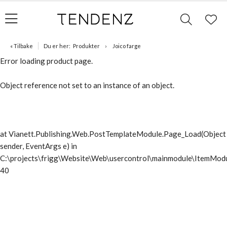
« Tilbake
Du er her:
Produkter
Joico farge
Error loading product page.
Object reference not set to an instance of an object.
at Vianett.Publishing.Web.PostTemplateModule.Page_Load(Object
sender, EventArgs e) in
C:\projects\frigg\Website\Web\usercontrol\mainmodule\ItemModu
40