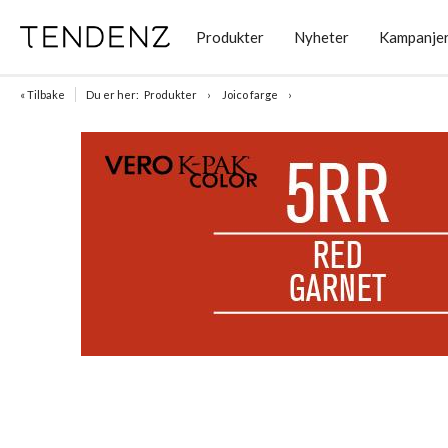
Produkter
Nyheter
Kampanje
« Tilbake
Du er her:
Produkter
Joico farge
Item
1
of
1