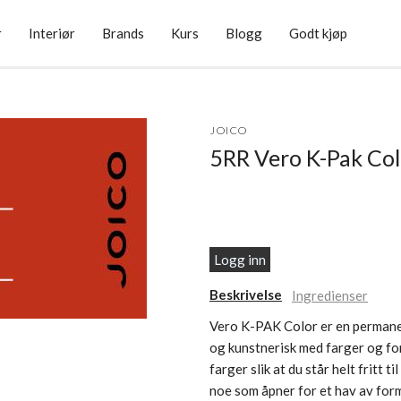
r
Interiør
Brands
Kurs
Blogg
Godt kjøp
JOICO
5RR Vero K-Pak Col
Logg inn
Beskrivelse
Ingredienser
Vero K-PAK Color er en permanen
og kunstnerisk med farger og fo
farger slik at du står helt fritt 
noe som åpner for et hav av form