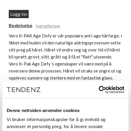
Logg inn
Beskrivelse
Ingredienser
Vero K-PAK Age Defy er vår populære anti-age hårfarge. I
likhet med huden vil den naturlige aldringsprosessen sette
sitt preg på håret. Håret vil endre seg og over tid vil håret
bli sprøtt, grovt, slitt, grått og å få et "flatt" utseende.
Vero K-Pak Age Defy´s egenskaper vil være med på å
reversere denne prosessen. Håret vil straks se yngre ut og
oppleves sunnere og sterkere med en fantastisk glans.
Takket være seriens unike teknologi blir håret smidig,
glansfullt, spenstig og håret blir lettere å style. Fargene
gir optimal innfarging som resulterer i langvarige
fargeresultat og 100% gråhårsdekk.
Denne nettsiden anvender cookies
Vi bruker informasjonskapsler for å gi innhold og
annonser et personlig preg, for å levere sosiale