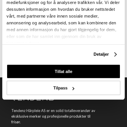
mediefunksjoner og for å analysere trafikken vår. Vi deler
dessuten informasjon om hvordan du bruker nettstedet
vårt, med partnerne våre innen sosiale medier,
annonsering og analysearbeid, som kan kombinere den
med annen informasjon du har gjort tilgjengelig for dem,
Meld deg på vårt nyhetsbrev
eller som de har samlet inn gjennom din bruk av
Få nyheter, kampanjer og inspirasjon fra oss rett til din innboks
tjenestene deres.
Detaljer
Meld meg på
Tillat alle
Tilpass
Tendenz Hårpleie AS er en solid totalleverandør av
eksklusive merker og profesjonelle produkter til
frisør.