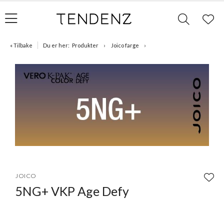
« Tilbake
Du er her:
Produkter
Joico farge
Item
1
JOICO
of
5NG+ VKP Age Defy
1