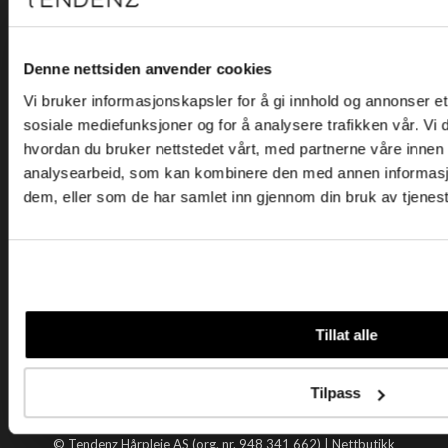
Kjøpsvilkår
Kontakt oss
Personvern
Denne nettsiden anvender cookies
Vi bruker informasjonskapsler for å gi innhold og annonser et 
Holtegata 26, 0355 Oslo
sosiale mediefunksjoner og for å analysere trafikken vår. Vi
Telefon: +47 22 92 50 00
hvordan du bruker nettstedet vårt, med partnerne våre innen
E-post:
kundeservice@tendenz.net
analysearbeid, som kan kombinere den med annen informasjon 
dem, eller som de har samlet inn gjennom din bruk av tjenes
Nyttige lenker
Datablad
Selgerportal
Åpenhetsloven
Tendenz
Tillat alle
Om oss
Blogg
Tilpass
Handle hos oss
© Tendenz Hårpleie AS (org. nr. 948 341 662) |
Nettbutikk