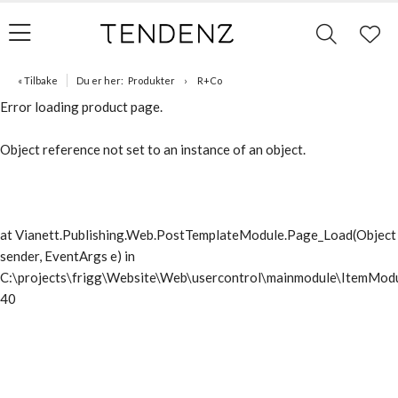
« Tilbake
Du er her:
Produkter
R+Co
Error loading product page.
Object reference not set to an instance of an object.
at Vianett.Publishing.Web.PostTemplateModule.Page_Load(Object
sender, EventArgs e) in
C:\projects\frigg\Website\Web\usercontrol\mainmodule\ItemModu
40