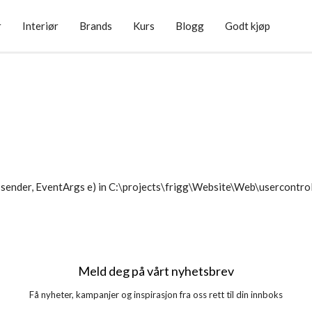
r
Interiør
Brands
Kurs
Blogg
Godt kjøp
sender, EventArgs e) in C:\projects\frigg\Website\Web\usercontr
Meld deg på vårt nyhetsbrev
Få nyheter, kampanjer og inspirasjon fra oss rett til din innboks