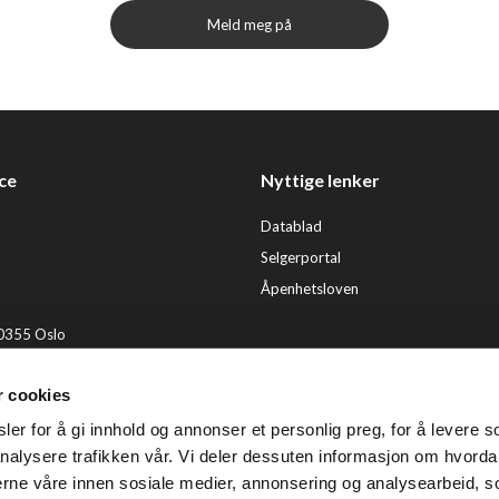
Meld meg på
ce
Nyttige lenker
Datablad
Selgerportal
Åpenhetsloven
 0355 Oslo
2 92 50 00
r cookies
ervice@tendenz.net
er for å gi innhold og annonser et personlig preg, for å levere s
© Te
nalysere trafikken vår. Vi deler dessuten informasjon om hvorda
nerne våre innen sosiale medier, annonsering og analysearbeid, 