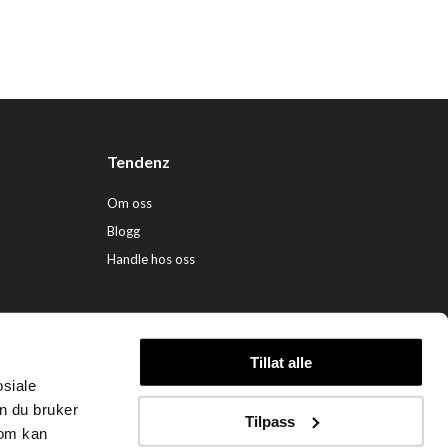
Tendenz
Om oss
Blogg
Handle hos oss
Tillat alle
osiale
ndenz Hårpleie AS (org. nr. 948 341 662) |
Nettbutikk levert av Kréatif
n du bruker
Tilpass
som kan