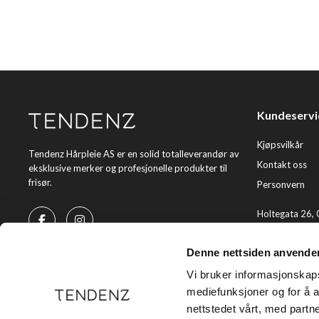
Kundeservi
Kjøpsvilkår
Tendenz Hårpleie AS er en solid totalleverandør av
Kontakt oss
eksklusive merker og profesjonelle produkter til
frisør.
Personvern
Holtegata 26,
Telefon: +47 2
Denne nettsiden anvende
E-post:
kundes
Vi bruker informasjonskapsl
mediefunksjoner og for å a
nettstedet vårt, med part