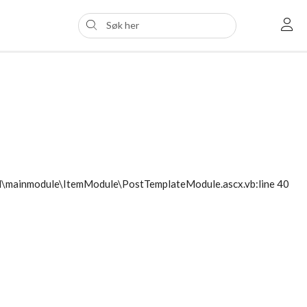
ol\mainmodule\ItemModule\PostTemplateModule.ascx.vb:line 40