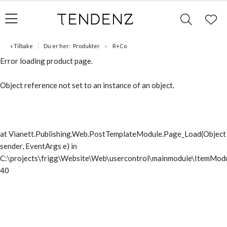
« Tilbake
Du er her:
Produkter
R+Co
Error loading product page.
Object reference not set to an instance of an object.
at Vianett.Publishing.Web.PostTemplateModule.Page_Load(Object
sender, EventArgs e) in
C:\projects\frigg\Website\Web\usercontrol\mainmodule\ItemModu
40