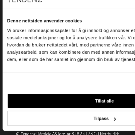
Kjøpsvilkår
Kontakt oss
Personvern
Denne nettsiden anvender cookies
Vi bruker informasjonskapsler for å gi innhold og annonser et 
Holtegata 26, 0355 Oslo
sosiale mediefunksjoner og for å analysere trafikken vår. Vi
Telefon: +47 22 92 50 00
hvordan du bruker nettstedet vårt, med partnerne våre innen
E-post:
kundeservice@tendenz.net
analysearbeid, som kan kombinere den med annen informasjon 
dem, eller som de har samlet inn gjennom din bruk av tjenes
Nyttige lenker
Datablad
Selgerportal
Åpenhetsloven
Tendenz
Tillat alle
Om oss
Blogg
Tilpass
Handle hos oss
© Tendenz Hårpleie AS (org. nr. 948 341 662) |
Nettbutikk