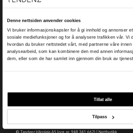
Kjøpsvilkår
Kontakt oss
Personvern
Denne nettsiden anvender cookies
Vi bruker informasjonskapsler for å gi innhold og annonser et 
Holtegata 26, 0355 Oslo
sosiale mediefunksjoner og for å analysere trafikken vår. Vi
Telefon: +47 22 92 50 00
hvordan du bruker nettstedet vårt, med partnerne våre innen
E-post:
kundeservice@tendenz.net
analysearbeid, som kan kombinere den med annen informasjon 
dem, eller som de har samlet inn gjennom din bruk av tjenes
Nyttige lenker
Datablad
Selgerportal
Åpenhetsloven
Tendenz
Tillat alle
Om oss
Blogg
Tilpass
Handle hos oss
© Tendenz Hårpleie AS (org. nr. 948 341 662) |
Nettbutikk