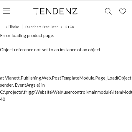
« Tilbake
Du er her:
Produkter
R+Co
Error loading product page.
Object reference not set to an instance of an object.
at Vianett.Publishing.Web.PostTemplateModule.Page_Load(Object
sender, EventArgs e) in
C:\projects\frigg\Website\Web\usercontrol\mainmodule\ItemModu
40