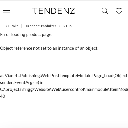
« Tilbake
Du er her:
Produkter
R+Co
Error loading product page.
Object reference not set to an instance of an object.
at Vianett.Publishing.Web.PostTemplateModule.Page_Load(Object
sender, EventArgs e) in
C:\projects\frigg\Website\Web\usercontrol\mainmodule\ItemModu
40