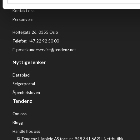
Kjøpsvilkår
Kontakt oss
Personvern
Holtegata 26, 0355 Oslo
Telefon: +47 22 92 50 00
E-post:
kundeservice@tendenz.net
Nyttige lenker
Datablad
Selgerportal
Åpenhetsloven
Tendenz
Om oss
Blogg
Handle hos oss
© Tendenz Hårpleie AS (org. nr. 948 341 662) |
Nettbutikk