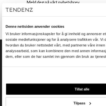
Meld deg på vårt nyhetsbrev
Få nyheter, kampanjer og inspirasjon fra oss rett til din innboks
Meld meg på
Denne nettsiden anvender cookies
Vi bruker informasjonskapsler for å gi innhold og annonser et 
sosiale mediefunksjoner og for å analysere trafikken vår. Vi
hvordan du bruker nettstedet vårt, med partnerne våre innen
analysearbeid, som kan kombinere den med annen informasjon 
dem, eller som de har samlet inn gjennom din bruk av tjenes
Tendenz Hårpleie AS er en solid totalleverandør av
eksklusive merker og profesjonelle produkter til
frisør.
Tillat alle
Kundeservice
Tilpass