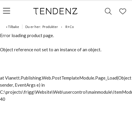
« Tilbake
Du er her:
Produkter
R+Co
Error loading product page.
Object reference not set to an instance of an object.
at Vianett.Publishing.Web.PostTemplateModule.Page_Load(Object
sender, EventArgs e) in
C:\projects\frigg\Website\Web\usercontrol\mainmodule\ItemModu
40