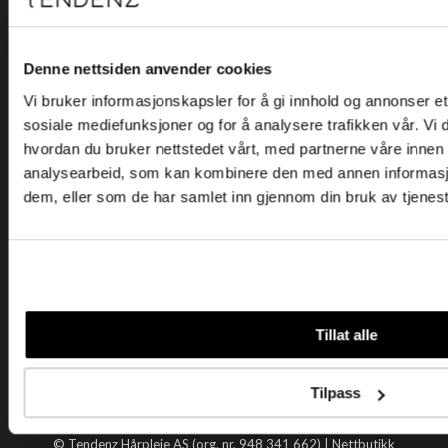
Kjøpsvilkår
Kontakt oss
Personvern
Denne nettsiden anvender cookies
Vi bruker informasjonskapsler for å gi innhold og annonser et 
Holtegata 26, 0355 Oslo
sosiale mediefunksjoner og for å analysere trafikken vår. Vi
Telefon: +47 22 92 50 00
hvordan du bruker nettstedet vårt, med partnerne våre innen
E-post:
kundeservice@tendenz.net
analysearbeid, som kan kombinere den med annen informasjon 
dem, eller som de har samlet inn gjennom din bruk av tjenes
Nyttige lenker
Datablad
Selgerportal
Åpenhetsloven
Tendenz
Tillat alle
Om oss
Blogg
Tilpass
Handle hos oss
© Tendenz Hårpleie AS (org. nr. 948 341 662) |
Nettbutikk