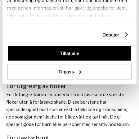
annonsering og analysearbeid, som kan kombinere den
med annen informasjon du har gjort tilgjengelig for dem,
eller som de har samlet inn gjennom din bruk av
tjenestene deres.
Detaljer
Tillat alle
Tilpass
For utgreing av floker
En
Detangle-børste
er utmerket for å løse selv de største
floker uten å forårsake skade. Disse børstene har
spesialdesignet bust som er ekstra fleksible og skånsomme,
noe som gjør dem ideelle for både vått og tørt hår. De er
spesielt gode for barn eller personer med sensitiv hodebunn.
For daglig bruk