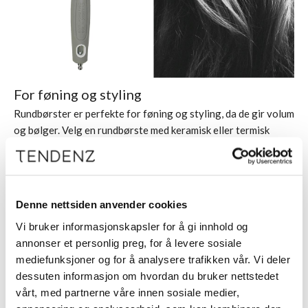
For føning og styling
Rundbørster
er perfekte for føning og styling, da de gir volum
og bølger. Velg en rundbørste med keramisk eller termisk
overflate da disse holder på varmen bedre og hjelper til med å
forme håret raskere. Rundbørstene kommer i ulike størrelser
ettersom ønsket volum eller bevegelse. Her er det også fint å
bruke
Ventbrush
som tåler varme godt og Denman er super til
Denne nettsiden anvender cookies
å føne ansatser i front eller bygge volum uansett hvor man
Vi bruker informasjonskapsler for å gi innhold og
ønsker dette.
annonser et personlig preg, for å levere sosiale
mediefunksjoner og for å analysere trafikken vår. Vi deler
dessuten informasjon om hvordan du bruker nettstedet
vårt, med partnerne våre innen sosiale medier,