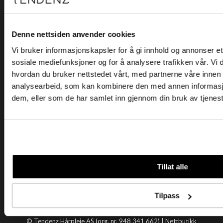
Kjøpsvilkår
Kontakt oss
Personvern
Denne nettsiden anvender cookies
Vi bruker informasjonskapsler for å gi innhold og annonser et 
Holtegata 26, 0355 Oslo
sosiale mediefunksjoner og for å analysere trafikken vår. Vi
Telefon: +47 22 92 50 00
hvordan du bruker nettstedet vårt, med partnerne våre innen
E-post:
kundeservice@tendenz.net
analysearbeid, som kan kombinere den med annen informasjon 
dem, eller som de har samlet inn gjennom din bruk av tjenes
Nyttige lenker
Datablad
Selgerportal
Åpenhetsloven
Tendenz
Tillat alle
Om oss
Blogg
Tilpass
Handle hos oss
© Tendenz Hårpleie AS (org. nr. 948 341 662) |
Nettbutikk