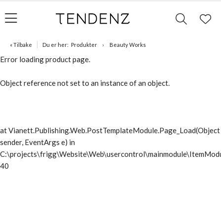
« Tilbake
Du er her:
Produkter
Beauty Works
Error loading product page.
Object reference not set to an instance of an object.
at Vianett.Publishing.Web.PostTemplateModule.Page_Load(Object
sender, EventArgs e) in
C:\projects\frigg\Website\Web\usercontrol\mainmodule\ItemModu
40