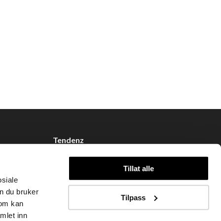
Tendenz
Om oss
Tillat alle
Blogg
osiale
Handle hos oss
n du bruker
Tilpass
som kan
mlet inn