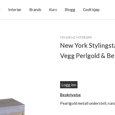
r
Interiør
Brands
Kurs
Blogg
Godt kjøp
TENDENZ INTERIØR
New York Stylingst
Vegg Perlgold & B
Logg inn
Beskrivelse
Pearlgold metall understell, run