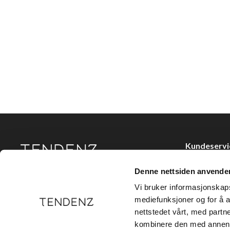
Kundeservi
Kjøpsvilkår
Denne nettsiden anvende
Tendenz Hårpleie AS er en solid totalleverandør av
Kontakt oss
eksklusive merker og profesjonelle produkter til
Vi bruker informasjonskapsl
frisør.
Personvern
mediefunksjoner og for å a
nettstedet vårt, med part
Holtegata 26,
kombinere den med annen in