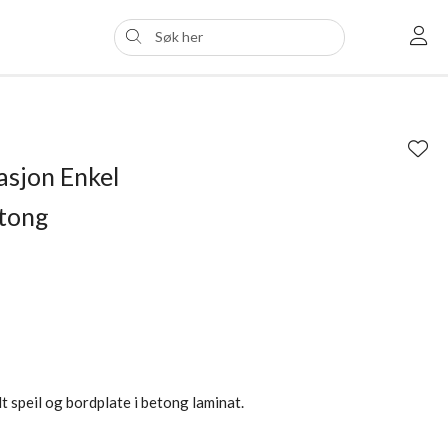
asjon Enkel
etong
dt speil og bordplate i betong laminat.