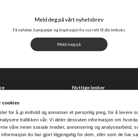
Meld deg på vårt nyhetsbrev
Få nyheter, kampanjer og inspirasjon fra oss rett til din innboks
Meld meg på
ce
Nyttige lenker
Datablad
r cookies
Selgerportal
er for å gi innhold og annonser et personlig preg, for å levere s
Åpenhetsloven
nalysere trafikken vår. Vi deler dessuten informasjon om hvorda
nerne våre innen sosiale medier, annonsering og analysearbeid, 
 0355 Oslo
formasjon du har gjort tilgjengelig for dem, eller som de har sa