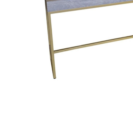
Item
1
of
1