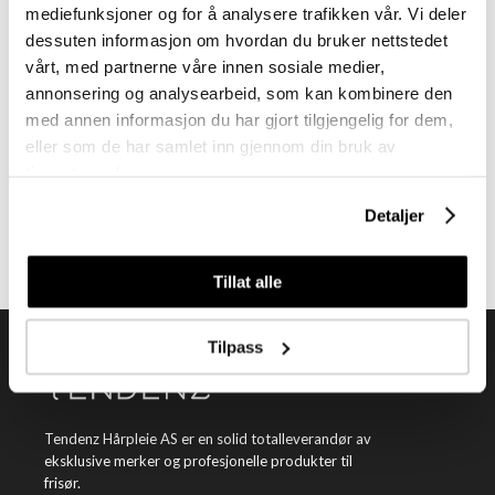
mediefunksjoner og for å analysere trafikken vår. Vi deler
dessuten informasjon om hvordan du bruker nettstedet
vårt, med partnerne våre innen sosiale medier,
annonsering og analysearbeid, som kan kombinere den
med annen informasjon du har gjort tilgjengelig for dem,
Meld deg på vårt nyhetsbrev
eller som de har samlet inn gjennom din bruk av
tjenestene deres.
Få nyheter, kampanjer og inspirasjon fra oss rett til din innboks
Detaljer
Meld meg på
Tillat alle
Tilpass
Tendenz Hårpleie AS er en solid totalleverandør av
eksklusive merker og profesjonelle produkter til
frisør.