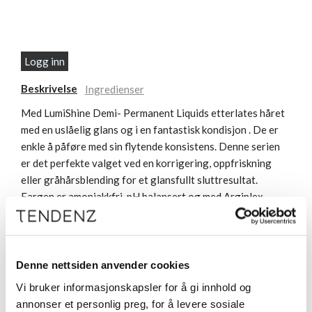
Logg inn
Beskrivelse
Ingredienser
Med LumiShine Demi- Permanent Liquids etterlates håret
med en uslåelig glans og i en fantastisk kondisjon . De er
enkle å påføre med sin flytende konsistens. Denne serien
er det perfekte valget ved en korrigering, oppfriskning
eller gråhårsblending for et glansfullt sluttresultat.
Fargen er amoniakkfri, pH balansert og med Argiplex
teknologi som gjenoppbygger håret under
innfargingsprosessen. SB-serien er perfekt for å redusere
varme pigmenter eller for å oppnå kalde resultater.
Denne nettsiden anvender cookies
Vi bruker informasjonskapsler for å gi innhold og
annonser et personlig preg, for å levere sosiale