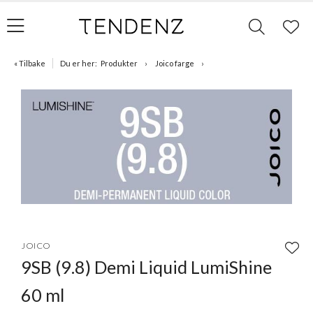
« Tilbake
Du er her:
Produkter
Joico farge
Item
1
JOICO
of
9SB (9.8) Demi Liquid LumiShine
1
60 ml