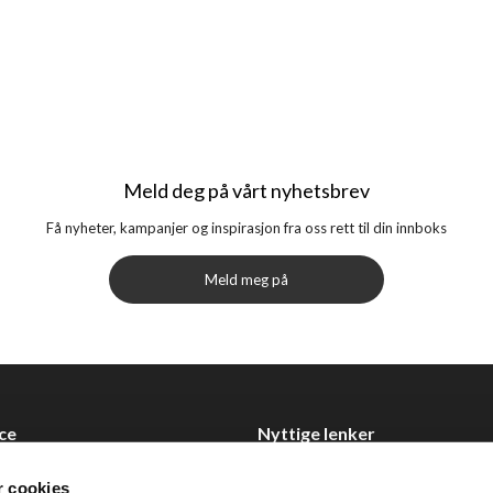
Meld deg på vårt nyhetsbrev
Få nyheter, kampanjer og inspirasjon fra oss rett til din innboks
Meld meg på
ce
Nyttige lenker
Datablad
r cookies