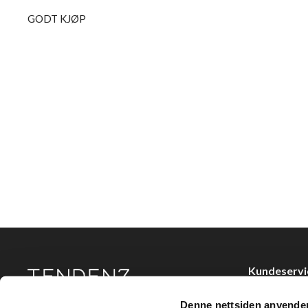
GODT KJØP
Kundeservi
Kjøpsvilkår
Denne nettsiden anvende
Tendenz Hårpleie AS er en solid totalleverandør av